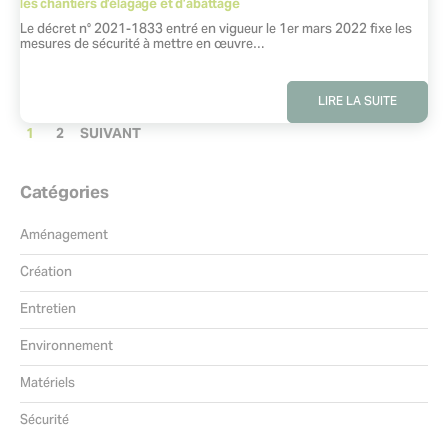
les chantiers d’élagage et d’abattage
Extrait :
Le décret n° 2021-1833 entré en vigueur le 1er mars 2022 fixe les
mesures de sécurité à mettre en œuvre…
LIRE LA SUITE
PAGINATION
PAGE
1
2
SUIVANT
1
/
Catégories
2
Aménagement
Création
Entretien
Environnement
Matériels
Sécurité