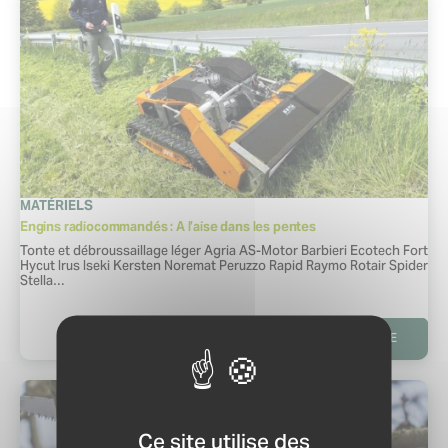
CATÉGORIE
MATÉRIELS
Engins radiocommandés : A l’aise dans les pentes
Extrait :
Tonte et débroussaillage léger Agria AS-Motor Barbieri Ecotech Fort
Hycut Irus Iseki Kersten Noremat Peruzzo Rapid Raymo Rotair Spider
Stella…
LIRE LA SUITE
Ce site utilise des