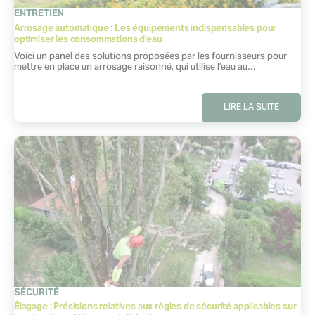
CATÉGORIE
ENTRETIEN
Arrosage automatique : Les équipements indispensables pour
optimiser les consommations d’eau
Extrait :
Voici un panel des solutions proposées par les fournisseurs pour
mettre en place un arrosage raisonné, qui utilise l’eau au…
LIRE LA SUITE
CATÉGORIE
SÉCURITÉ
Élagage : Précisions relatives aux règles de sécurité applicables sur