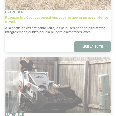
CATÉGORIE
ENTRETIEN
Pelouses brulées : Les opérations pour récupérer un gazon dense
et vert
Extrait :
A la sortie de cet été caniculaire, les pelouses sont en piteux état :
intégralement jaunies pour la plupart, clairsemées, avec…
LIRE LA SUITE
CATÉGORIE
MATÉRIELS