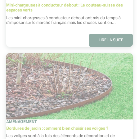
Mini-chargeuses à conducteur debout : Le couteau-suisse des
espaces verts
Extrait :
Les mini-chargeuses à conducteur debout ont mis du temps à
s’imposer sur le marché français mais les choses sont en…
LIRE LA SUITE
CATÉGORIE
AMÉNAGEMENT
Bordures de jardin : comment bien choisir ses voliges ?
Extrait :
Les voliges sont à la fois des éléments de décoration et de