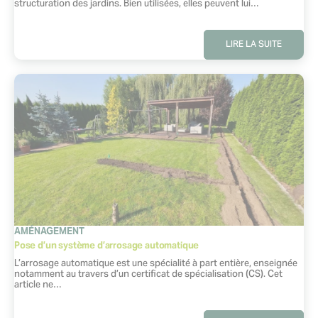
structuration des jardins. Bien utilisées, elles peuvent lui…
LIRE LA SUITE
CATÉGORIE
AMÉNAGEMENT
Pose d’un système d’arrosage automatique
Extrait :
L’arrosage automatique est une spécialité à part entière, enseignée
notamment au travers d’un certificat de spécialisation (CS). Cet
article ne…