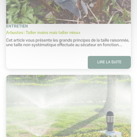
CATÉGORIE
ENTRETIEN
Arbustes : Tailler moins mais tailler mieux
Extrait :
Cet article vous présente les grands principes de la taille raisonnée,
une taille non systématique effectuée au sécateur en fonction…
LIRE LA SUITE