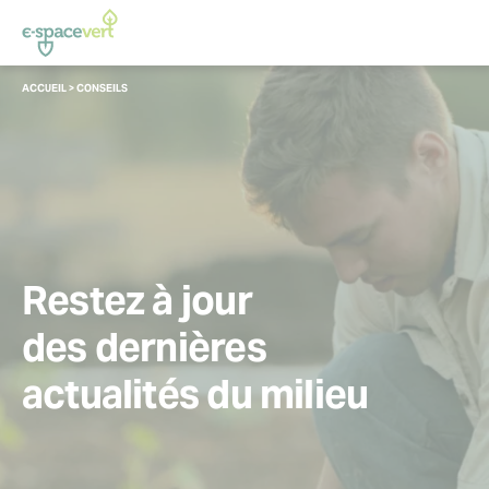
Panneau de gestion des cookies
VOUS
ACCUEIL
>
CONSEILS
ÊTES
ICI :
Restez à jour
des dernières
actualités du milieu