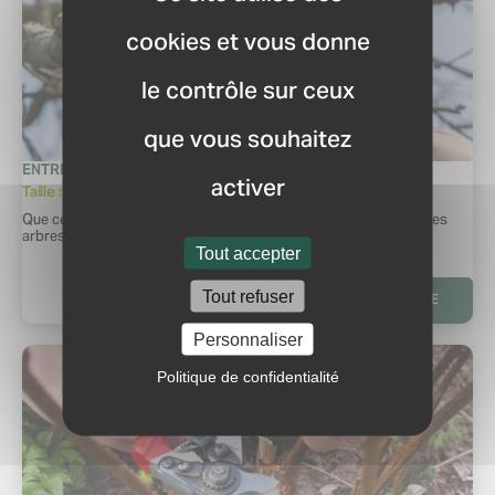
cookies et vous donne
le contrôle sur ceux
que vous souhaitez
CATÉGORIE
ENTRETIEN
activer
Taille : Adopter les bons gestes
Extrait :
Que ce soit pour tailler les arbres, les arbustes d’ornement ou les
arbres fruitiers, les règles à respecter sont globalement…
Tout accepter
LIRE LA SUITE
Tout refuser
Personnaliser
Politique de confidentialité