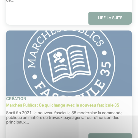
de…
LIRE LA SUITE
CATÉGORIE
CRÉATION
Marchés Publics : Ce qui change avec le nouveau fascicule 35
Extrait :
Sorti fin 2021, le nouveau fascicule 35 modernise la commande
publique en matière de travaux paysagers. Tour d’horizon des
principaux…