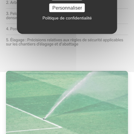
Arbustes : Tailler moins mais tailler mieux
Personnaliser
Pelouses brulées : Les opérations pour récupérer un gazon
dense et vert
Politique de confidentialité
Pose d’un système d’arrosage automatique
Élagage : Précisions relatives aux règles de sécurité applicables
sur les chantiers d’élagage et d’abattage