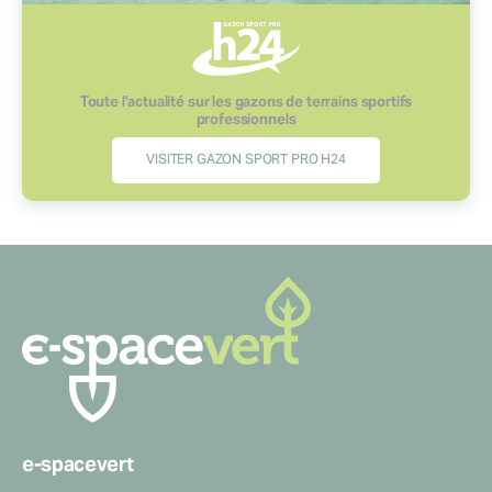
Toute l’actualité sur les gazons de terrains sportifs
professionnels
VISITER GAZON SPORT PRO H24
Navigation
secondaire
e-spacevert