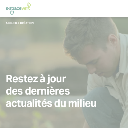
Panneau de gestion des cookies
VOUS
ACCUEIL
>
CRÉATION
ÊTES
ICI :
Restez à jour
des dernières
actualités du milieu