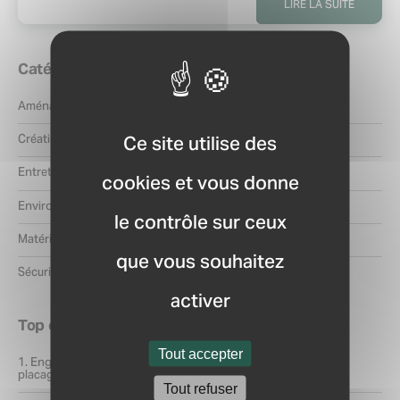
LIRE LA SUITE
Catégories
Aménagement
Ce site utilise des
Création
Entretien
cookies et vous donne
Environnement
le contrôle sur ceux
Matériels
que vous souhaitez
Sécurité
activer
Top des articles
Tout accepter
Engazonnement : Les 6 raisons d’opter pour un gazon de
placage
Tout refuser