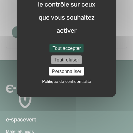
le contrôle sur ceux
vous.
pour ne manquer aucune
Recevez la newsletter
que vous souhaitez
information ou nouveauté du marché.
activer
Créer mon compte
Tout accepter
Tout refuser
Navigation
Personnaliser
secondaire
Politique de confidentialité
e-spacevert
Matériels neufs