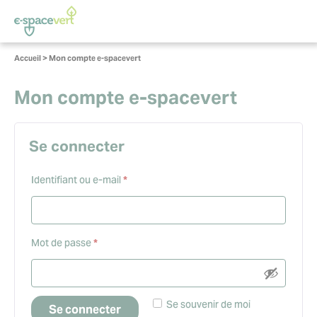
Panneau de gestion des cookies
Vous
Accueil
>
Mon compte e-spacevert
êtes
ici :
Mon compte e-spacevert
Se connecter
Obligatoire
Identifiant ou e-mail
*
Obligatoire
Mot de passe
*
Se souvenir de moi
Se connecter