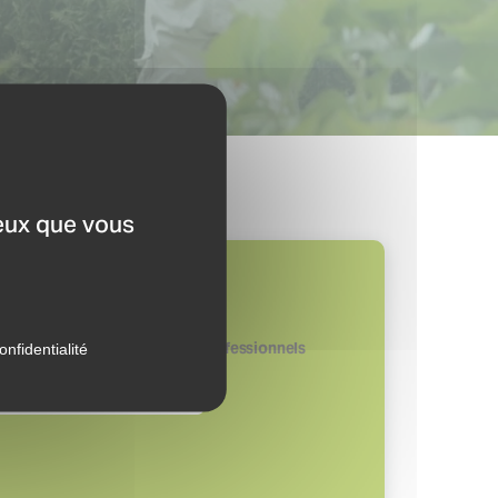
ceux que vous
s gazons de terrains sportifs professionnels
onfidentialité
TER GAZON SPORT PRO H24