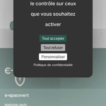
le contrôle sur ceux
vous.
pour ne manquer aucune
Recevez la newsletter
que vous souhaitez
information ou nouveauté du marché.
activer
Créer mon compte
Tout accepter
Tout refuser
Navigation
Personnaliser
secondaire
Politique de confidentialité
e-spacevert
Matériels neufs