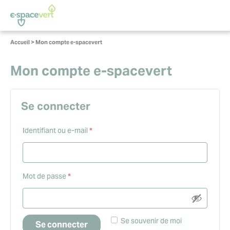
Panneau de gestion des cookies
Vous
Accueil
>
Mon compte e-spacevert
êtes
ici :
Mon compte e-spacevert
Se connecter
Obligatoire
Identifiant ou e-mail
*
Obligatoire
Mot de passe
*
Se souvenir de moi
Se connecter