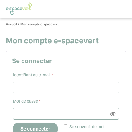
Panneau de gestion des cookies
Vous
Accueil
>
Mon compte e-spacevert
êtes
ici :
Mon compte e-spacevert
Se connecter
Obligatoire
Identifiant ou e-mail
*
Obligatoire
Mot de passe
*
Se souvenir de moi
Se connecter