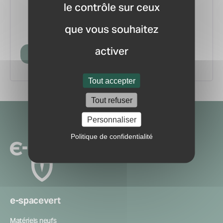
le contrôle sur ceux
vous.
pour ne manquer aucune
Recevez la newsletter
que vous souhaitez
information ou nouveauté du marché.
activer
Créer mon compte
Tout accepter
Tout refuser
Navigation
Personnaliser
secondaire
Politique de confidentialité
e-spacevert
Matériels neufs