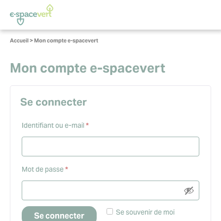
Panneau de gestion des cookies
Vous
Accueil
>
Mon compte e-spacevert
êtes
ici :
Mon compte e-spacevert
Se connecter
Obligatoire
Identifiant ou e-mail
*
Obligatoire
Mot de passe
*
Se souvenir de moi
Se connecter