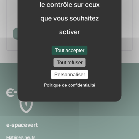
le contrôle sur ceux
vous.
pour ne manquer aucune
Recevez la newsletter
que vous souhaitez
information ou nouveauté du marché.
activer
Créer mon compte
Tout accepter
Tout refuser
Navigation
Personnaliser
secondaire
Politique de confidentialité
e-spacevert
Matériels neufs