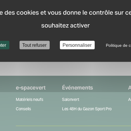
distributeurs les plus p
Recevez la newsletter
ise des cookies et vous donne le contrôle sur 
nouveauté du marché.
souhaitez activer
Créer mon compte
ter
Tout refuser
Personnaliser
Politique de c
e-spacevert
Événements
A
Matériels neufs
Salonvert
A
Conseils
Les 48H du Gazon Sport Pro