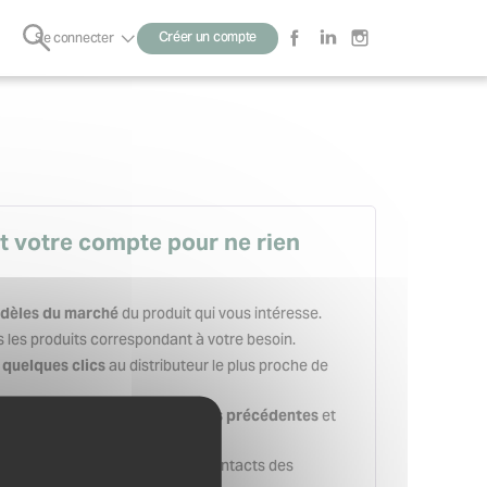
Rechercher
Créer un compte
Se connecter
Sous-
menu
t votre compte pour ne rien
du produit qui vous intéresse.
dèles du marché
 les produits correspondant à votre besoin.
au distributeur le plus proche de
quelques clics
et
 de vos recherches et demandes précédentes
es secondes.
en sauvegardant les contacts des
adresses