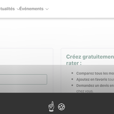
tualités
Événements
ous-menu
Sous-menu
Créez gratuitemen
rater :
Comparez tous les mo
tous
Ajoutez en favoris
Demandez un devis en 
chez vous.
Gardez un historique
relancez-les en quelqu
Créez votre carnet d’