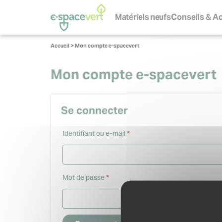
Panneau de gestion des cookies
Navigation
principale
Matériels neufs
Conseils & Ac
S
Vous
Accueil
>
Mon compte e-spacevert
êtes
ici :
Mon compte e-spacevert
Se connecter
Obligatoire
Identifiant ou e-mail
*
Obligatoire
Mot de passe
*
Se souvenir de moi