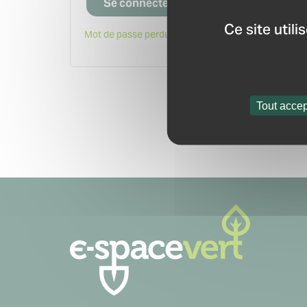
Se connecter
Ce site util
Mot de passe perdu ?
Tout accep
Navigation
secondaire