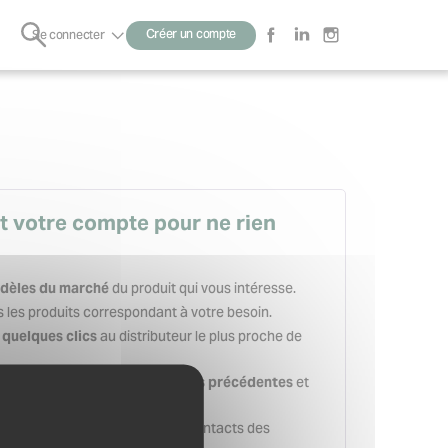
Rechercher
Créer un compte
Se connecter
Sous-
menu
t votre compte pour ne rien
du produit qui vous intéresse.
dèles du marché
 les produits correspondant à votre besoin.
au distributeur le plus proche de
quelques clics
et
 de vos recherches et demandes précédentes
es secondes.
en sauvegardant les contacts des
adresses