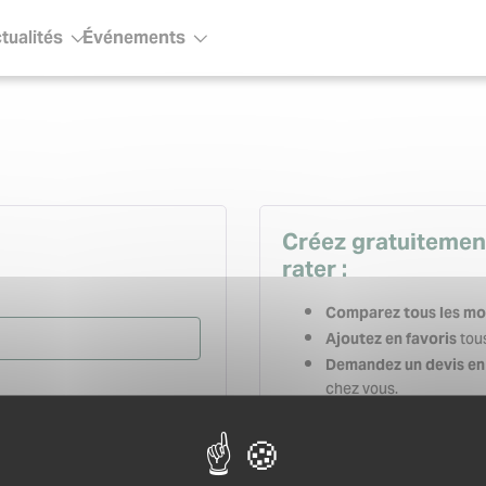
tualités
Événements
ous-menu
Sous-menu
Créez gratuitemen
rater :
Comparez tous les mo
tous
Ajoutez en favoris
Demandez un devis en 
chez vous.
Gardez un historique
relancez-les en quelqu
Créez votre carnet d’