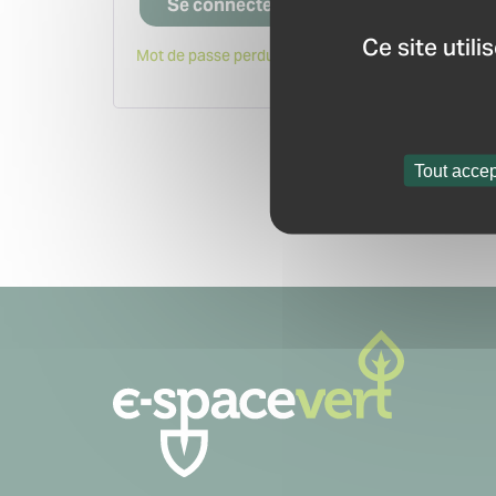
Se connecter
Ce site util
Mot de passe perdu ?
Tout accep
Navigation
secondaire