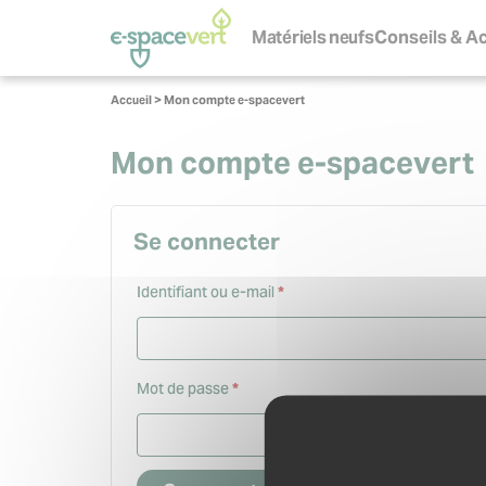
Panneau de gestion des cookies
Navigation
principale
Matériels neufs
Conseils & Ac
S
Vous
Accueil
>
Mon compte e-spacevert
êtes
ici :
Mon compte e-spacevert
Se connecter
Obligatoire
Identifiant ou e-mail
*
Obligatoire
Mot de passe
*
Se souvenir de moi