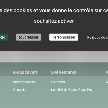
distributeurs les plus p
Recevez la newsletter
ise des cookies et vous donne le contrôle sur 
nouveauté du marché.
souhaitez activer
Créer mon compte
ter
Tout refuser
Personnaliser
Politique de c
e-spacevert
Événements
A
Matériels neufs
Salonvert
A
Conseils
Les 48H du Gazon Sport Pro