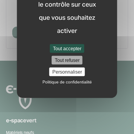
le contrôle sur ceux
vous.
pour ne manquer aucune
Recevez la newsletter
que vous souhaitez
information ou nouveauté du marché.
activer
Créer mon compte
Tout accepter
Tout refuser
Navigation
Personnaliser
secondaire
Politique de confidentialité
e-spacevert
Matériels neufs