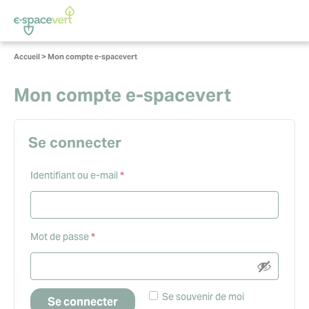
Panneau de gestion des cookies
Vous
Accueil
>
Mon compte e-spacevert
êtes
ici :
Mon compte e-spacevert
Se connecter
Obligatoire
Identifiant ou e-mail
*
Obligatoire
Mot de passe
*
Se souvenir de moi
Se connecter