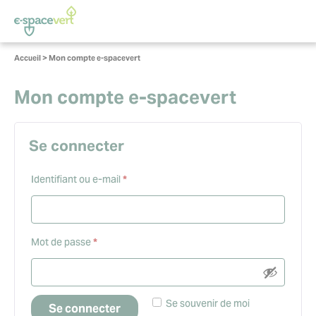
Panneau de gestion des cookies
Vous
Accueil
>
Mon compte e-spacevert
êtes
ici :
Mon compte e-spacevert
Se connecter
Obligatoire
Identifiant ou e-mail
*
Obligatoire
Mot de passe
*
Se souvenir de moi
Se connecter