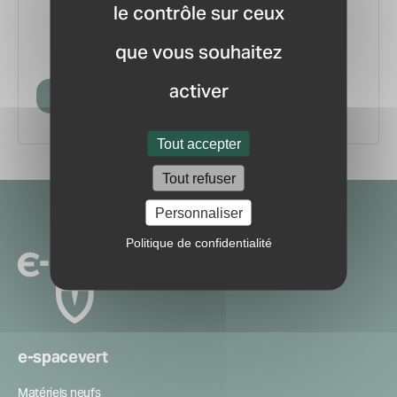
le contrôle sur ceux
vous.
pour ne manquer aucune
Recevez la newsletter
que vous souhaitez
information ou nouveauté du marché.
activer
Créer mon compte
Tout accepter
Tout refuser
Navigation
Personnaliser
secondaire
Politique de confidentialité
e-spacevert
Matériels neufs