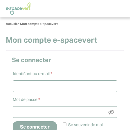
Panneau de gestion des cookies
Vous
Accueil
>
Mon compte e-spacevert
êtes
ici :
Mon compte e-spacevert
Se connecter
Obligatoire
Identifiant ou e-mail
*
Obligatoire
Mot de passe
*
Se souvenir de moi
Se connecter