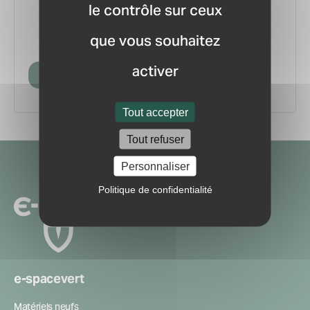
le contrôle sur ceux
vous.
pour ne manquer aucune
Recevez la newsletter
que vous souhaitez
information ou nouveauté du marché.
activer
Créer mon compte
Tout accepter
Tout refuser
Navigation
Personnaliser
secondaire
Politique de confidentialité
e-spacevert
Matériels neufs