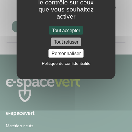
vous.
le contrôle sur ceux
Recevez la newsletter
pour ne manquer aucune
que vous souhaitez
information ou nouveauté du marché.
activer
Créer mon compte
Tout accepter
Tout refuser
Personnaliser
Politique de confidentialité
Navigation
secondaire
e-spacevert
Matériels neufs