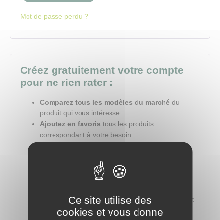
Mot de passe perdu ?
Créez gratuitement votre compte
pour ne rien rater :
Comparez tous les modèles du marché
du
produit qui vous intéresse.
Ajoutez en favoris
tous les produits
correspondant à votre besoin.
Demandez un devis en quelques clics
au
distributeur le plus proche de chez vous.
Gardez un historique de vos recherches et
demandes précédentes
et relancez-les en
quelques secondes.
Ce site utilise des
Créez votre carnet d’adresses
en sauvegardant
cookies et vous donne
les contacts des distributeurs les plus proches de