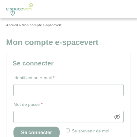
Panneau de gestion des cookies
Vous
Accueil
>
Mon compte e-spacevert
êtes
ici :
Mon compte e-spacevert
Se connecter
Obligatoire
Identifiant ou e-mail
*
Obligatoire
Mot de passe
*
Se souvenir de moi
Se connecter