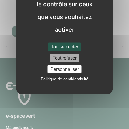
le contrôle sur ceux
vous.
pour ne manquer aucune
Recevez la newsletter
que vous souhaitez
information ou nouveauté du marché.
activer
Créer mon compte
Tout accepter
Tout refuser
Navigation
Personnaliser
secondaire
Politique de confidentialité
e-spacevert
Matériels neufs