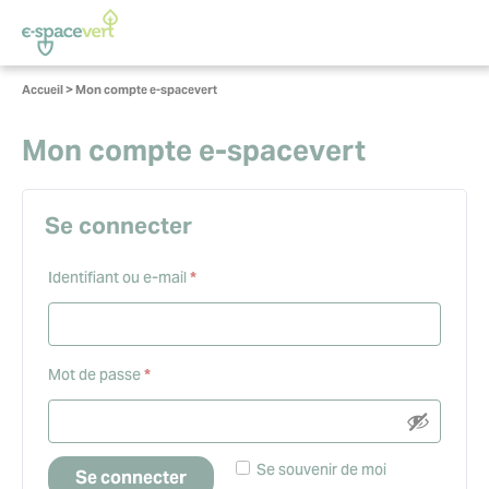
Panneau de gestion des cookies
Vous
Accueil
>
Mon compte e-spacevert
êtes
ici :
Mon compte e-spacevert
Se connecter
Obligatoire
Identifiant ou e-mail
*
Obligatoire
Mot de passe
*
Se souvenir de moi
Se connecter