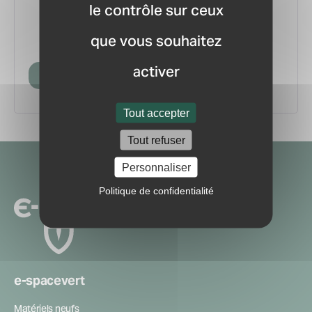
le contrôle sur ceux
vous.
pour ne manquer aucune
Recevez la newsletter
que vous souhaitez
information ou nouveauté du marché.
activer
Créer mon compte
Tout accepter
Tout refuser
Navigation
Personnaliser
secondaire
Politique de confidentialité
e-spacevert
Matériels neufs