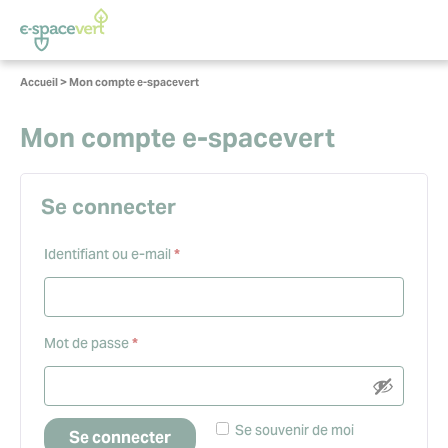
Panneau de gestion des cookies
Vous
Accueil
>
Mon compte e-spacevert
êtes
ici :
Mon compte e-spacevert
Se connecter
Obligatoire
Identifiant ou e-mail
*
Obligatoire
Mot de passe
*
Se souvenir de moi
Se connecter