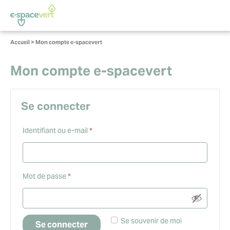
Panneau de gestion des cookies
Vous
Accueil
>
Mon compte e-spacevert
êtes
ici :
Mon compte e-spacevert
Se connecter
Obligatoire
Identifiant ou e-mail
*
Obligatoire
Mot de passe
*
Se souvenir de moi
Se connecter