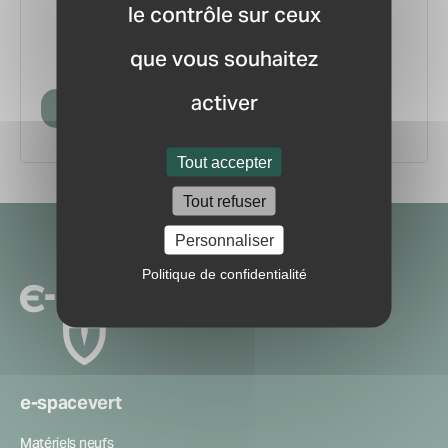
le contrôle sur ceux
vous.
pour ne manquer aucune
Recevez la newsletter
que vous souhaitez
information ou nouveauté du marché.
activer
Créer mon compte
Tout accepter
Tout refuser
Navigation
Personnaliser
secondaire
Politique de confidentialité
e-spacevert
Matériels neufs