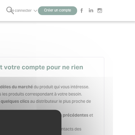
Rechercher
Créer un compte
Se connecter
Sous-
menu
t votre compte pour ne rien
du produit qui vous intéresse.
dèles du marché
 les produits correspondant à votre besoin.
au distributeur le plus proche de
quelques clics
et
 de vos recherches et demandes précédentes
es secondes.
en sauvegardant les contacts des
adresses