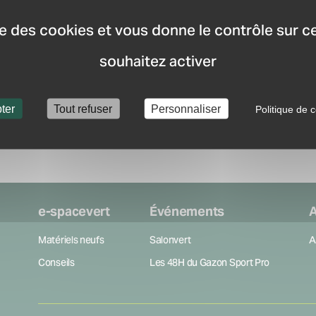
distributeurs les plus p
Recevez la newsletter
ise des cookies et vous donne le contrôle sur 
nouveauté du marché.
souhaitez activer
Créer mon compte
ter
Tout refuser
Personnaliser
Politique de c
e-spacevert
Événements
A
Matériels neufs
Salonvert
A
Conseils
Les 48H du Gazon Sport Pro