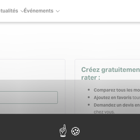
tualités
Événements
ous-menu
Sous-menu
Créez gratuitemen
rater :
Comparez tous les mo
tous
Ajoutez en favoris
Demandez un devis en 
chez vous.
Gardez un historique
relancez-les en quelqu
Créez votre carnet d’