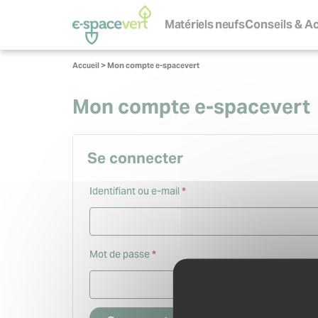
Panneau de gestion des cookies
Navigation
principale
Matériels neufs
Conseils & Ac
S
Vous
Accueil
>
Mon compte e-spacevert
êtes
ici :
Mon compte e-spacevert
Se connecter
Obligatoire
Identifiant ou e-mail
*
Obligatoire
Mot de passe
*
Se souvenir de moi