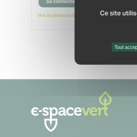
Se connecter
Ce site util
Mot de passe perdu ?
Tout accep
Navigation
secondaire