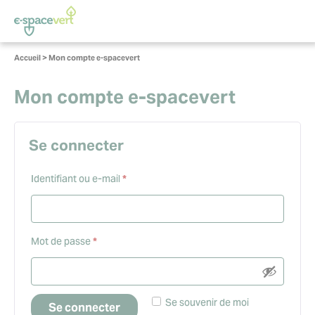
Panneau de gestion des cookies
Vous
Accueil
>
Mon compte e-spacevert
êtes
ici :
Mon compte e-spacevert
Se connecter
Obligatoire
Identifiant ou e-mail
*
Obligatoire
Mot de passe
*
Se souvenir de moi
Se connecter