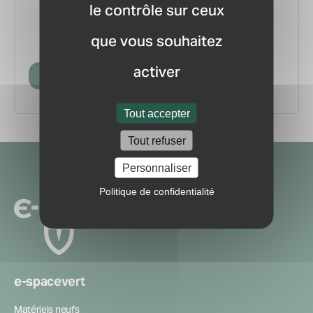
le contrôle sur ceux
vous.
pour ne manquer aucune
Recevez la newsletter
que vous souhaitez
information ou nouveauté du marché.
activer
Créer mon compte
Tout accepter
Tout refuser
Navigation
Personnaliser
secondaire
Politique de confidentialité
e-spacevert
Matériels neufs