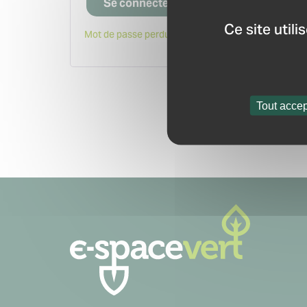
Se connecter
Ce site util
Mot de passe perdu ?
Tout accep
Navigation
secondaire