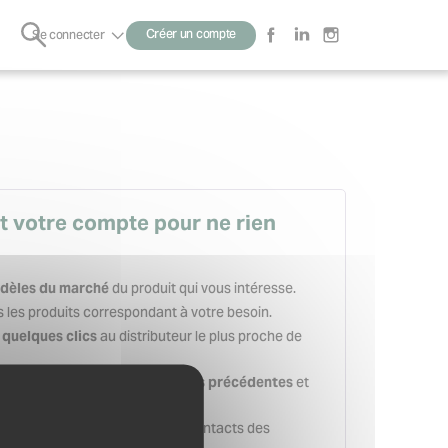
Rechercher
Créer un compte
Se connecter
Sous-
menu
t votre compte pour ne rien
du produit qui vous intéresse.
dèles du marché
 les produits correspondant à votre besoin.
au distributeur le plus proche de
quelques clics
et
 de vos recherches et demandes précédentes
es secondes.
en sauvegardant les contacts des
adresses