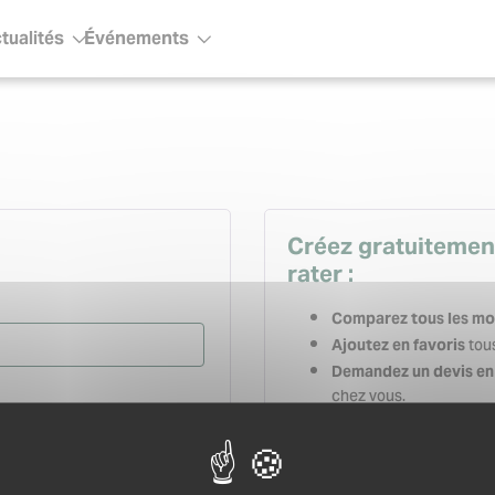
tualités
Événements
ous-menu
Sous-menu
Créez gratuitemen
rater :
Comparez tous les mo
tous
Ajoutez en favoris
Demandez un devis en 
chez vous.
Gardez un historique
relancez-les en quelqu
Créez votre carnet d’