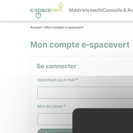
Panneau de gestion des cookies
Navigation
principale
Matériels neufs
Conseils & Ac
S
Vous
Accueil
>
Mon compte e-spacevert
êtes
ici :
Mon compte e-spacevert
Se connecter
Obligatoire
Identifiant ou e-mail
*
Obligatoire
Mot de passe
*
Se souvenir de moi