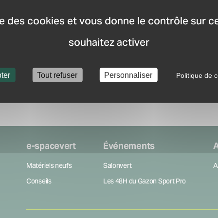
distributeurs les plus p
Recevez la newsletter
ise des cookies et vous donne le contrôle sur 
nouveauté du marché.
souhaitez activer
Créer mon compte
ter
Tout refuser
Personnaliser
Politique de c
e-spacevert
Événements
A
Matériels neufs
Salonvert
A
Conseils
Les 48H du Gazon Sport Pro