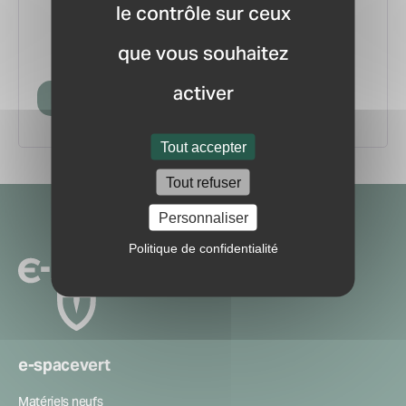
le contrôle sur ceux
vous.
pour ne manquer aucune
Recevez la newsletter
que vous souhaitez
information ou nouveauté du marché.
activer
Créer mon compte
Tout accepter
Tout refuser
Navigation
Personnaliser
secondaire
Politique de confidentialité
e-spacevert
Matériels neufs