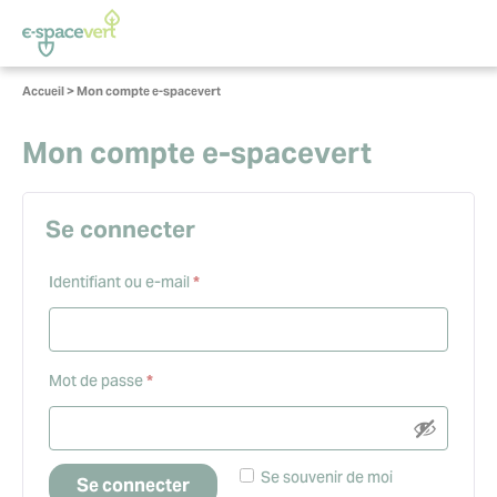
Panneau de gestion des cookies
Vous
Accueil
>
Mon compte e-spacevert
êtes
ici :
Mon compte e-spacevert
Se connecter
Obligatoire
Identifiant ou e-mail
*
Obligatoire
Mot de passe
*
Se souvenir de moi
Se connecter