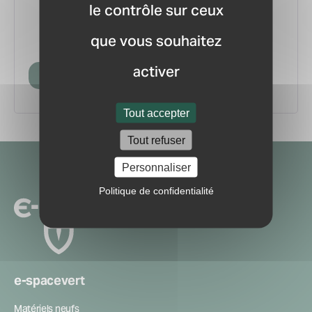
le contrôle sur ceux
vous.
pour ne manquer aucune
Recevez la newsletter
que vous souhaitez
information ou nouveauté du marché.
activer
Créer mon compte
Tout accepter
Tout refuser
Navigation
Personnaliser
secondaire
Politique de confidentialité
e-spacevert
Matériels neufs