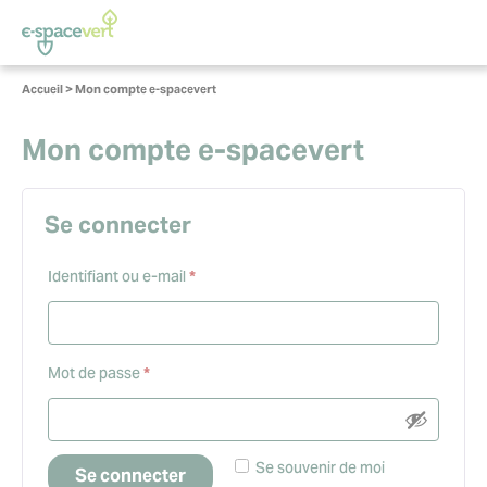
Panneau de gestion des cookies
Vous
Accueil
>
Mon compte e-spacevert
êtes
ici :
Mon compte e-spacevert
Se connecter
Obligatoire
Identifiant ou e-mail
*
Obligatoire
Mot de passe
*
Se souvenir de moi
Se connecter