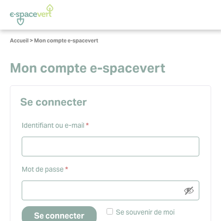
Panneau de gestion des cookies
Vous
Accueil
>
Mon compte e-spacevert
êtes
ici :
Mon compte e-spacevert
Se connecter
Obligatoire
Identifiant ou e-mail
*
Obligatoire
Mot de passe
*
Se souvenir de moi
Se connecter