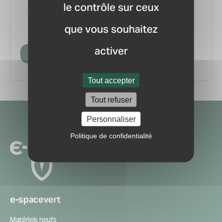
le contrôle sur ceux
vous.
pour ne manquer aucune
Recevez la newsletter
que vous souhaitez
information ou nouveauté du marché.
activer
Créer mon compte
Tout accepter
Tout refuser
Navigation
Personnaliser
secondaire
Politique de confidentialité
e-spacevert
Matériels neufs