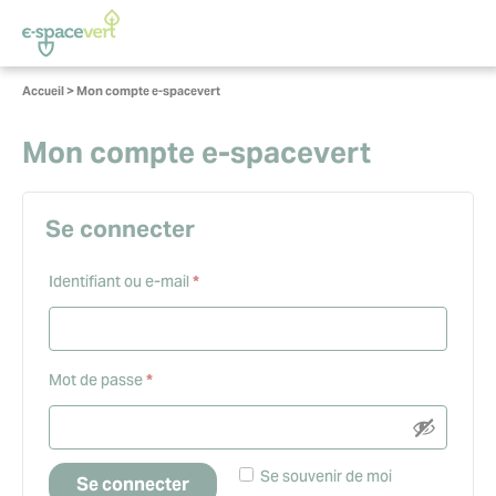
Panneau de gestion des cookies
Vous
Accueil
>
Mon compte e-spacevert
êtes
ici :
Mon compte e-spacevert
Se connecter
Obligatoire
Identifiant ou e-mail
*
Obligatoire
Mot de passe
*
Se souvenir de moi
Se connecter