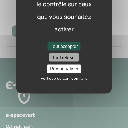
le contrôle sur ceux
vous.
pour ne manquer aucune
Recevez la newsletter
que vous souhaitez
information ou nouveauté du marché.
activer
Créer mon compte
Tout accepter
Tout refuser
Navigation
Personnaliser
secondaire
Politique de confidentialité
e-spacevert
Matériels neufs