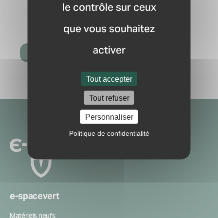
le contrôle sur ceux
vous.
pour ne manquer aucune
Recevez la newsletter
que vous souhaitez
information ou nouveauté du marché.
activer
Créer mon compte
Tout accepter
Tout refuser
Navigation
Personnaliser
secondaire
Politique de confidentialité
e-spacevert
Matériels neufs