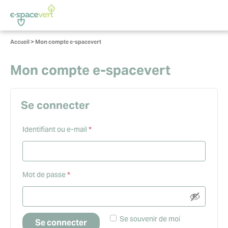
Panneau de gestion des cookies
Vous
Accueil
>
Mon compte e-spacevert
êtes
ici :
Mon compte e-spacevert
Se connecter
Obligatoire
Identifiant ou e-mail
*
Obligatoire
Mot de passe
*
Se souvenir de moi
Se connecter