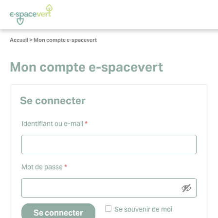
Panneau de gestion des cookies
Vous
Accueil
>
Mon compte e-spacevert
êtes
ici :
Mon compte e-spacevert
Se connecter
Obligatoire
Identifiant ou e-mail
*
Obligatoire
Mot de passe
*
Se souvenir de moi
Se connecter