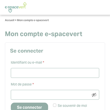
Panneau de gestion des cookies
Vous
Accueil
>
Mon compte e-spacevert
êtes
ici :
Mon compte e-spacevert
Se connecter
Obligatoire
Identifiant ou e-mail
*
Obligatoire
Mot de passe
*
Se souvenir de moi
Se connecter