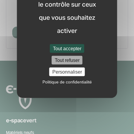
le contrôle sur ceux
vous.
pour ne manquer aucune
Recevez la newsletter
que vous souhaitez
information ou nouveauté du marché.
activer
Créer mon compte
Tout accepter
Tout refuser
Navigation
Personnaliser
secondaire
Politique de confidentialité
e-spacevert
Matériels neufs